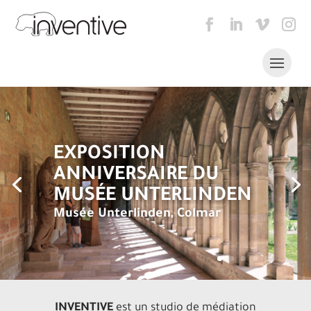
EXPOSITION
ANNIVERSAIRE DU
MUSÉE UNTERLINDEN
Musée Unterlinden, Colmar
1
2
3
4
5
INVENTIVE
est un studio de médiation