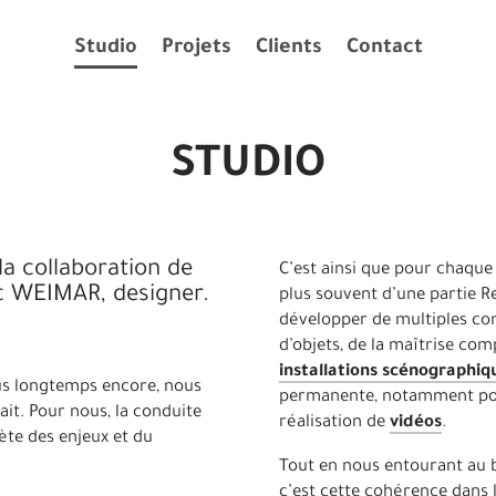
Studio
Projets
Clients
Contact
STUDIO
la collaboration de
C’est ainsi que pour chaque
uc WEIMAR, designer.
plus souvent d’une partie 
développer de multiples co
d’objets, de la maîtrise co
installations scénographiq
us longtemps encore, nous
permanente, notamment pour 
ait. Pour nous, la conduite
réalisation de
vidéos
.
ète des enjeux et du
Tout en nous entourant au b
c’est cette cohérence dans 